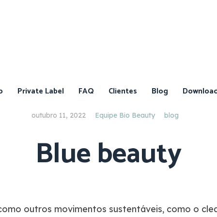
o
Private Label
FAQ
Clientes
Blog
Downloa
outubro 11, 2022
Equipe Bio Beauty
blog
Blue beauty
Catálogo
de
Ativos
Catálogo
de
Produtos
como outros movimentos sustentáveis, como o clea