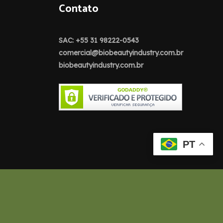
Contato
SAC: +55 31 98222-0543
comercial@biobeautyindustry.com.br
biobeautyindustry.com.br
PT