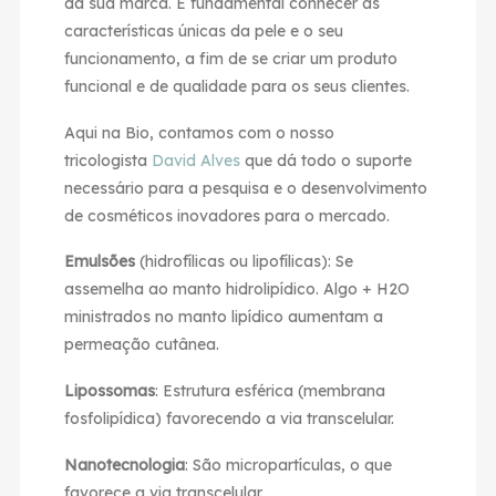
da sua marca. É fundamental conhecer as
características únicas da pele e o seu
funcionamento, a fim de se criar um produto
funcional e de qualidade para os seus clientes.
Aqui na Bio, contamos com o nosso
tricologista
David Alves
que dá todo o suporte
necessário para a pesquisa e o desenvolvimento
de cosméticos inovadores para o mercado.
Emulsões
(hidrofílicas ou lipofílicas): Se
assemelha ao manto hidrolipídico. Algo + H2O
ministrados no manto lipídico aumentam a
permeação cutânea.
Lipossomas
: Estrutura esférica (membrana
fosfolipídica) favorecendo a via transcelular.
Nanotecnologia
: São micropartículas, o que
favorece a via transcelular.