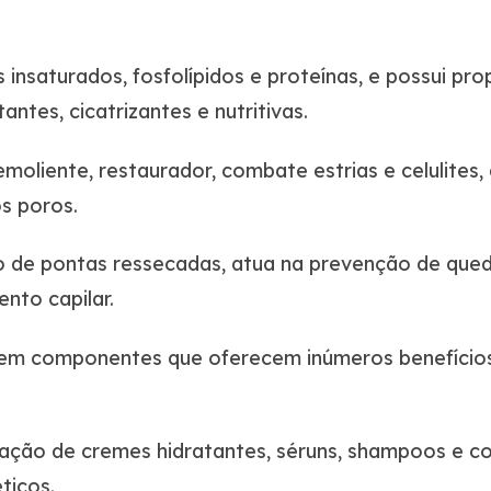
insaturados, fosfolípidos e proteínas, e possui prop
ntes, cicatrizantes e nutritivas.
moliente, restaurador, combate estrias e celulites, a
os poros.
 de pontas ressecadas, atua na prevenção de queda
nto capilar.
 em componentes que oferecem inúmeros benefícios 
lação de cremes hidratantes, séruns, shampoos e c
ticos.