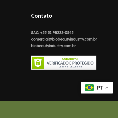
Contato
SAC: +55 31 98222-0543
comercial@biobeautyindustry.com.br
biobeautyindustry.com.br
PT