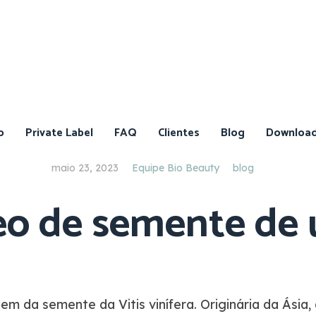
o
Private Label
FAQ
Clientes
Blog
Downloa
maio 23, 2023
Equipe Bio Beauty
blog
eo de semente de 
Catálogo
de
Ativos
Catálogo
de
Produtos
em da semente da Vitis vinífera. Originária da Ásia,