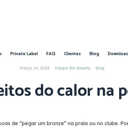
o
Private Label
FAQ
Clientes
Blog
Downloa
março 14, 2023
Equipe Bio Beauty
blog
eitos do calor na p
Catálogo
de
Ativos
Catálogo
de
Produtos
oas de “pegar um bronze” na praia ou no clube. P