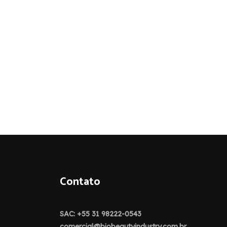
Contato
SAC: +55 31 98222-0543
comercial@biobeautyindustry.com.br