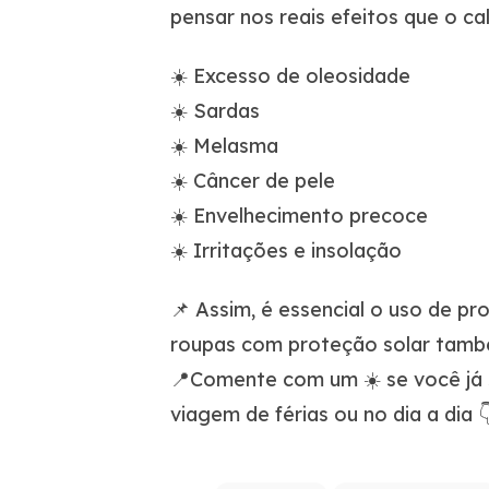
pensar nos reais efeitos que o ca
☀️ Excesso de oleosidade
☀️ Sardas
☀️ Melasma
☀️ Câncer de pele
☀️ Envelhecimento precoce
☀️ Irritações e insolação
📌 Assim, é essencial o uso de pr
roupas com proteção solar tamb
📍Comente com um ☀️ se você já 
viagem de férias ou no dia a dia 